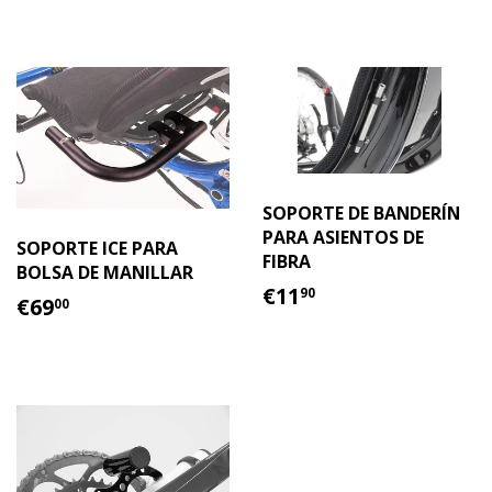
SOPORTE DE BANDERÍN
PARA ASIENTOS DE
SOPORTE ICE PARA
FIBRA
BOLSA DE MANILLAR
PRECIO
€11.90
€11
90
PRECIO
€69.00
€69
00
HABITUAL
HABITUAL