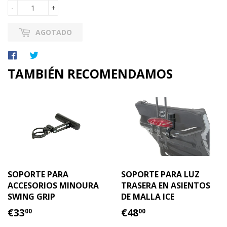
-
+
AGOTADO
Compartir
Tuitear
en
en
TAMBIÉN RECOMENDAMOS
Facebook
Twitter
SOPORTE PARA
SOPORTE PARA LUZ
ACCESORIOS MINOURA
TRASERA EN ASIENTOS
SWING GRIP
DE MALLA ICE
PRECIO
€33.00
PRECIO
€48.00
€33
€48
00
00
HABITUAL
HABITUAL