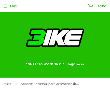
Más
Carrito
CONTACTO: 656 91 96 71 / info@3ike.es
Inicio
›
Soporte universal para accesorios (barend shifter)