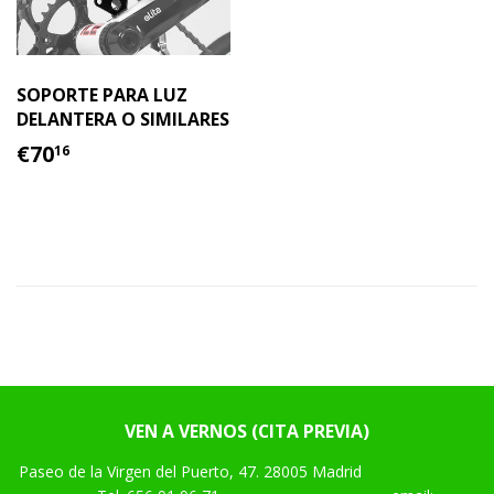
SOPORTE PARA LUZ
DELANTERA O SIMILARES
PRECIO
€70.16
€70
16
HABITUAL
VEN A VERNOS (CITA PREVIA)
Paseo de la Virgen del Puerto, 47. 28005 Madrid