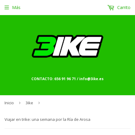
Más
Carrito
CONTACTO: 656 91 96 71 / info@3ike.es
Inicio
›
3ike
›
Viajar en trike: una semana por la Ría de Arosa