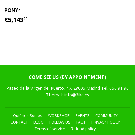
PONY4
REGULAR
€5,143.00
€5,143
00
PRICE
COME SEE US (BY APPOINTMENT)
Paseo de la Virgen del Puerto, 47. 28005 Madrid Tel. 656 91 96
71 email: info@3ike.es
Quiénes Somos
WORKSHOP
EVENTS
COMMUNITY
CONTACT
BLOG
FOLLOW US
FAQs
PRIVACY POLICY
Terms of service
Refund policy