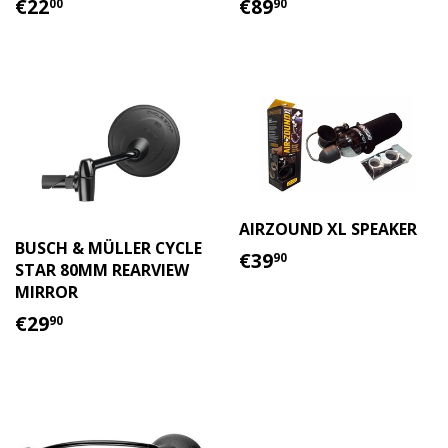
REGULAR
€22.00
REGULAR
€89.90
€22
€89
00
90
PRICE
PRICE
AIRZOUND XL SPEAKER
BUSCH & MÜLLER CYCLE
REGULAR
€39.90
€39
90
STAR 80MM REARVIEW
PRICE
MIRROR
REGULAR
€29.90
€29
90
PRICE