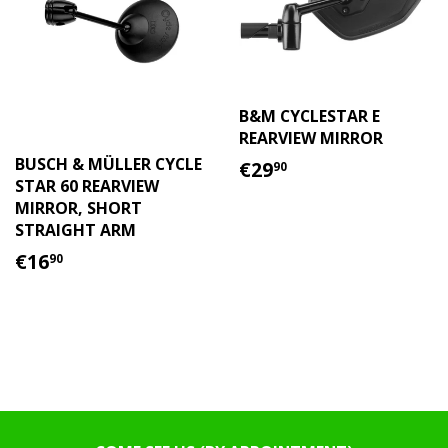
B&M CYCLESTAR E
REARVIEW MIRROR
REGULAR
€29.90
BUSCH & MÜLLER CYCLE
€29
90
PRICE
STAR 60 REARVIEW
MIRROR, SHORT
STRAIGHT ARM
REGULAR
€16.90
€16
90
PRICE