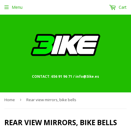
Menu
Cart
CONTACT: 656 91 96 71 / info@3ike.es
Home
›
Rear view mirrors, bike bells
REAR VIEW MIRRORS, BIKE BELLS