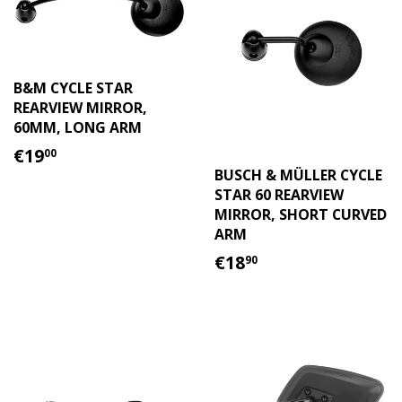
B&M CYCLE STAR
REARVIEW MIRROR,
60MM, LONG ARM
REGULAR
€19.00
€19
00
PRICE
BUSCH & MÜLLER CYCLE
STAR 60 REARVIEW
MIRROR, SHORT CURVED
ARM
REGULAR
€18.90
€18
90
PRICE